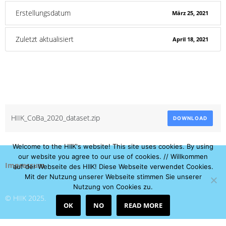
Erstellungsdatum
März 25, 2021
Zuletzt aktualisiert
April 18, 2021
HIIK Dataset 2020
Attached Files
HIIK_CoBa_2020_dataset.zip
DOWNLOAD
Welcome to the HIIK's website! This site uses cookies. By using
our website you agree to our use of cookies. // Willkommen
Impressum
auf der Webseite des HIIK! Diese Webseite verwendet Cookies.
Mit der Nutzung unserer Webseite stimmen Sie unserer
Nutzung von Cookies zu.
© HIIK 2025.
OK
NO
READ MORE