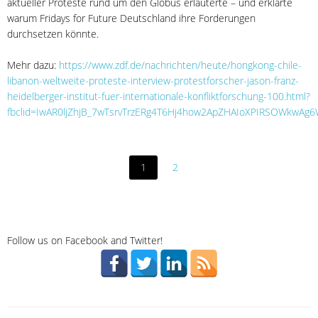
aktueller Proteste rund um den Globus erläuterte – und erklärte
warum Fridays for Future Deutschland ihre Forderungen
durchsetzen könnte.
Mehr dazu:
https://www.zdf.de/nachrichten/heute/hongkong-chile-
libanon-weltweite-proteste-interview-protestforscher-jason-franz-
heidelberger-institut-fuer-internationale-konfliktforschung-100.html?
fbclid=IwAR0ljZhjB_7wTsrvTrzERg4T6Hj4how2ApZHAIoXPIRSOWkwAg6
1
2
Follow us on Facebook and Twitter!