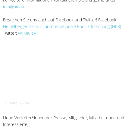
info@hiik.de
.
Besuchen Sie uns auch auf Facebook und Twitter! Facebook:
Heidelberger Institut für Internationale Konfliktforschung (HIIK)
Twitter:
@HIIK_eV
Absage der
Publikationsveranstaltung
Konfliktbarometer 2019 am
Freitag, 13.03.2020
März 12, 2020
Liebe Vertreter*innen der Presse, Mitglieder, Mitarbeitende und
Interessierte,