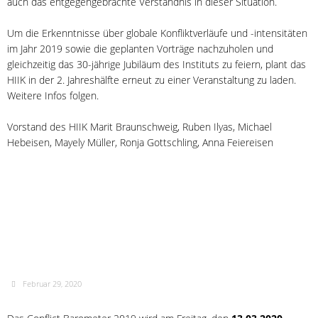
auch das entgegengebrachte Verständnis in dieser Situation.
Um die Erkenntnisse über globale Konfliktverläufe und -intensitäten
im Jahr 2019 sowie die geplanten Vorträge nachzuholen und
gleichzeitig das 30-jährige Jubiläum des Instituts zu feiern, plant das
HIIK in der 2. Jahreshälfte erneut zu einer Veranstaltung zu laden.
Weitere Infos folgen.
Vorstand des HIIK Marit Braunschweig, Ruben Ilyas, Michael
Hebeisen, Mayely Müller, Ronja Gottschling, Anna Feiereisen
Ankündigung:
Veröffentlichung des Conflict
Barometer 2019
Februar 29, 2020