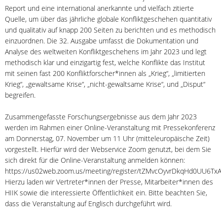
Report und eine international anerkannte und vielfach zitierte
Quelle, um über das jährliche globale Konfliktgeschehen quantitativ
und qualitativ auf knapp 200 Seiten zu berichten und es methodisch
einzuordnen. Die 32. Ausgabe umfasst die Dokumentation und
Analyse des weltweiten Konfliktgeschehens im Jahr 2023 und legt
methodisch klar und einzigartig fest, welche Konflikte das Institut
mit seinen fast 200 Konfliktforscher*innen als „Krieg“, „limitierten
Krieg“, „gewaltsame Krise“, „nicht-gewaltsame Krise“, und „Disput“
begreifen.
Zusammengefasste Forschungsergebnisse aus dem Jahr 2023
werden im Rahmen einer Online-Veranstaltung mit Pressekonferenz
am Donnerstag, 07. November um 11 Uhr (mitteleuropäische Zeit)
vorgestellt. Hierfür wird der Webservice Zoom genutzt, bei dem Sie
sich direkt für die Online-Veranstaltung anmelden können:
https://us02web.zoom.us/meeting/register/tZMvcOyvrDkqHd0UU6Tx
Hierzu laden wir Vertreter*innen der Presse, Mitarbeiter*innen des
HIIK sowie die interessierte Öffentlichkeit ein. Bitte beachten Sie,
dass die Veranstaltung auf Englisch durchgeführt wird.