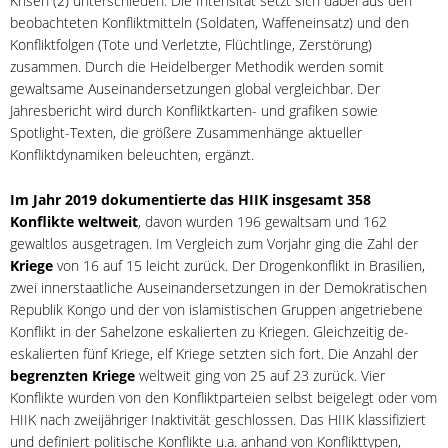
Krisen (2) unterschieden. Die Intensität setzt sich dabei aus den
beobachteten Konfliktmitteln (Soldaten, Waffeneinsatz) und den
Konfliktfolgen (Tote und Verletzte, Flüchtlinge, Zerstörung)
zusammen. Durch die Heidelberger Methodik werden somit
gewaltsame Auseinandersetzungen global vergleichbar. Der
Jahresbericht wird durch Konfliktkarten- und grafiken sowie
Spotlight-Texten, die größere Zusammenhänge aktueller
Konfliktdynamiken beleuchten, ergänzt.
Im Jahr 2019 dokumentierte das HIIK insgesamt 358
Konflikte weltweit
, davon wurden 196 gewaltsam und 162
gewaltlos ausgetragen. Im Vergleich zum Vorjahr ging die Zahl der
Kriege
von 16 auf 15 leicht zurück. Der Drogenkonflikt in Brasilien,
zwei innerstaatliche Auseinandersetzungen in der Demokratischen
Republik Kongo und der von islamistischen Gruppen angetriebene
Konflikt in der Sahelzone eskalierten zu Kriegen. Gleichzeitig de-
eskalierten fünf Kriege, elf Kriege setzten sich fort. Die Anzahl der
begrenzten Kriege
weltweit ging von 25 auf 23 zurück. Vier
Konflikte wurden von den Konfliktparteien selbst beigelegt oder vom
HIIK nach zweijähriger Inaktivität geschlossen. Das HIIK klassifiziert
und definiert politische Konflikte u.a. anhand von Konflikttypen,