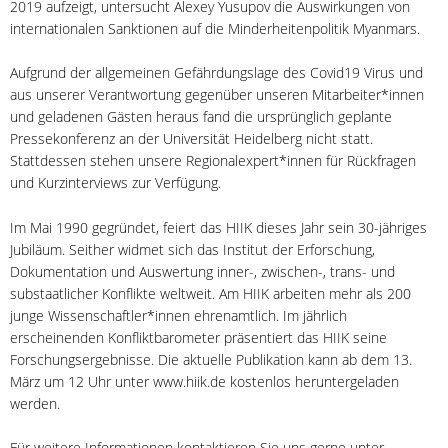
2019 aufzeigt, untersucht Alexey Yusupov die Auswirkungen von
internationalen Sanktionen auf die Minderheitenpolitik Myanmars.
Aufgrund der allgemeinen Gefährdungslage des Covid19 Virus und
aus unserer Verantwortung gegenüber unseren Mitarbeiter*innen
und geladenen Gästen heraus fand die ursprünglich geplante
Pressekonferenz an der Universität Heidelberg nicht statt.
Stattdessen stehen unsere Regionalexpert*innen für Rückfragen
und Kurzinterviews zur Verfügung.
Im Mai 1990 gegründet, feiert das HIIK dieses Jahr sein 30-jähriges
Jubiläum. Seither widmet sich das Institut der Erforschung,
Dokumentation und Auswertung inner-, zwischen-, trans- und
substaatlicher Konflikte weltweit. Am HIIK arbeiten mehr als 200
junge Wissenschaftler*innen ehrenamtlich. Im jährlich
erscheinenden Konfliktbarometer präsentiert das HIIK seine
Forschungsergebnisse. Die aktuelle Publikation kann ab dem 13.
März um 12 Uhr unter www.hiik.de kostenlos heruntergeladen
werden.
Für weitere Informationen kontaktieren Sie uns gerne unter