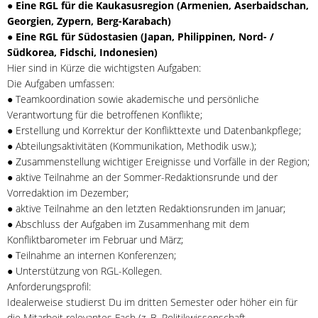
●
Eine RGL für die Kaukasusregion (Armenien, Aserbaidschan,
Georgien, Zypern, Berg-Karabach)
● Eine RGL für Südostasien (Japan, Philippinen, Nord- /
Südkorea, Fidschi, Indonesien)
Hier sind in Kürze die wichtigsten Aufgaben:
Die Aufgaben umfassen:
● Teamkoordination sowie akademische und persönliche
Verantwortung für die betroffenen Konflikte;
● Erstellung und Korrektur der Konflikttexte und Datenbankpflege;
● Abteilungsaktivitäten (Kommunikation, Methodik usw.);
● Zusammenstellung wichtiger Ereignisse und Vorfälle in der Region;
● aktive Teilnahme an der Sommer-Redaktionsrunde und der
Vorredaktion im Dezember;
● aktive Teilnahme an den letzten Redaktionsrunden im Januar;
● Abschluss der Aufgaben im Zusammenhang mit dem
Konfliktbarometer im Februar und März;
● Teilnahme an internen Konferenzen;
● Unterstützung von RGL-Kollegen.
Anforderungsprofil:
Idealerweise studierst Du im dritten Semester oder höher ein für
die Mitarbeit relevantes Fach (z. B. Politikwissenschaft,