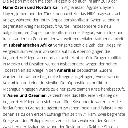
Die Region mit den meisten Kriegen blieb auch im Jahr 2019 der
Nahe Osten und Nordafrika
. In Afghanistan, Ägypten, Syrien,
Libyen, Jemen und der Türkei beobachtete das HIIK insgesamt acht
Kriege, während der inter-Oppositionskonflikt in Syrien zu einem
begrenzten Krieg herabgestuft wurde. Insbesondere die neu
aufgeflammten Oppositionskonflikten in der Region, wie im Irak und
Iran, standen im Zentrum der weltweiten medialen Aufmerksamkeit.
Im
subsaharischen Afrika
verringerte sich die Zahl der Kriege im
Vergleich zum Vorjahr von sechs auf fünf, ebenso gingen die
begrenzten Kriege von neun auf acht leicht zurück. Drogenkonflikte
in Mexiko und Brasilien wurden insbesondere wegen der hohen
Todeszahlen als Kriege in den
Amerikas
beobachtet. Zudem
wurden drei weitere begrenzte Kriege ausgetragen, zwei davon in
Kolumbien und einer in Mexiko. Der Oppositionskonflikt in
Nicaragua hingegen wurde zu einer gewaltsamen Krise herabgestuft.
In
Asien und Ozeanien
verzeichnete das HIIK einen Abstieg der
begrenzten Kriege von sieben auf fünf. Krisenherde waren hier die
fortlaufenden Grenzstreitigkeiten zwischen Indien und Pakistan, bei
denen es zu den ersten Luftangriffen seit 1971 kam. Zwei begrenzte
Kriege auf den Philippinen setzen sich fort, während der Konflikt
zwischen der Arakan Army und der Regierung in Rakhine State in