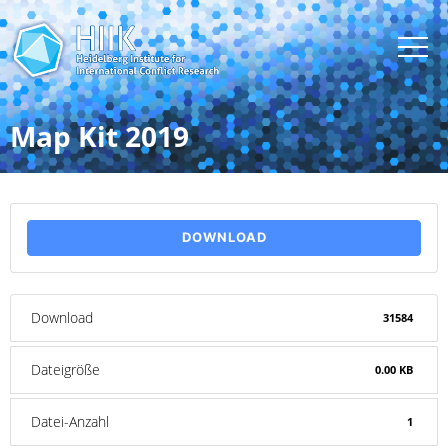
Map Kit 2019
DOWNLOAD
Download
31584
Dateigröße
0.00 KB
Datei-Anzahl
1