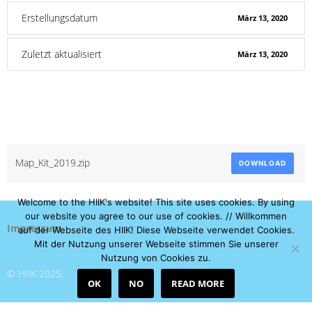
Erstellungsdatum
März 13, 2020
Zuletzt aktualisiert
März 13, 2020
Map Kit 2019
Attached Files
Map_Kit_2019.zip
DOWNLOAD
Welcome to the HIIK's website! This site uses cookies. By using
our website you agree to our use of cookies. // Willkommen
Impressum
auf der Webseite des HIIK! Diese Webseite verwendet Cookies.
Mit der Nutzung unserer Webseite stimmen Sie unserer
Nutzung von Cookies zu.
© HIIK 2025.
OK
NO
READ MORE