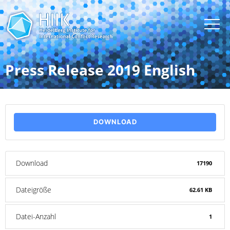
Press Release 2019 English
DOWNLOAD
Download
17190
Dateigröße
62.61 KB
Datei-Anzahl
1