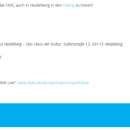
as HIIK, auch in Heidelberg in den
Dialog
zu treten!
t Heidelberg – Das Haus der Kultur, Sofienstraße 12, 69115 Heidelberg.
i.
tik Live“:
www.diplo.de/de/aamt/aussenpolitiklive