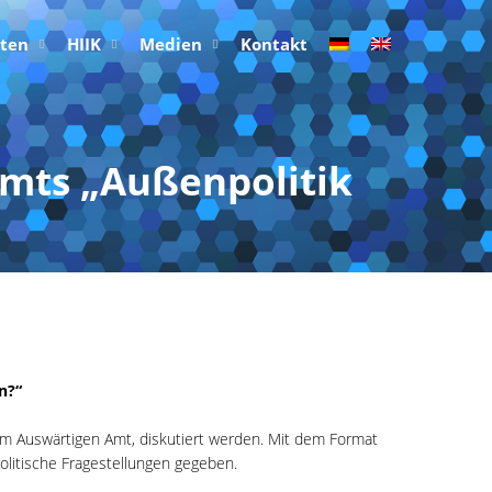
rten
HIIK
Medien
Kontakt
mts „Außenpolitik
n?“
 im Auswärtigen Amt, diskutiert werden. Mit dem Format
olitische Fragestellungen gegeben.