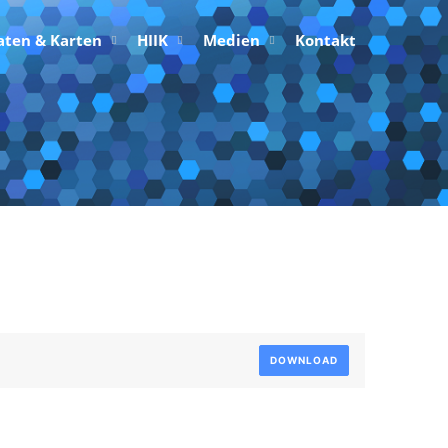
aten & Karten
HIIK
Medien
Kontakt
er 2000
DOWNLOAD