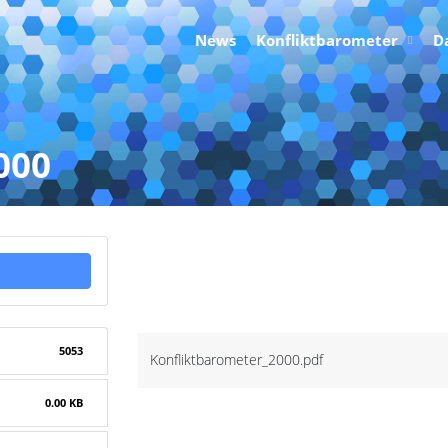
News
Konfliktbarometer
D
000
Konfliktbaromet
Attached Files
5053
Konfliktbarometer_2000.pdf
0.00 KB